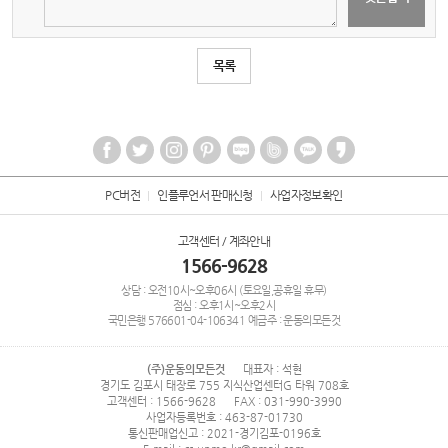
목록
PC버전
인플루언서 판매신청
사업자정보확인
고객센터 / 계좌안내
1566-9628
상담 : 오전10시~오후06시 (토요일,공휴일 휴무)
점심 : 오후1시~오후2시
국민은행
576601-04-106341
예금주 : 운동의모든것
(주)운동의모든것
대표자 : 석현
경기도 김포시 태장로 755 지식산업센터G 타워 708호
고객센터 : 1566-9628
FAX : 031-990-3990
사업자등록번호 : 463-87-01730
통신판매업신고 : 2021-경기김포-0196호