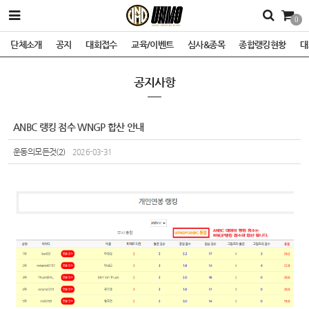
0
단체소개
공지
대회접수
교육/이벤트
심사&종목
종합랭킹현황
대
공지사항
ANBC 랭킹 점수 WNGP 합산 안내
운동의모든것(2)
2026-03-31