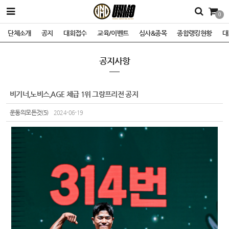
0
단체소개
공지
대회접수
교육/이벤트
심사&종목
종합랭킹현황
대
공지사항
비기너,노비스,AGE 체급 1위 그랑프리전 공지
운동의모든것(5)
2024-06-19