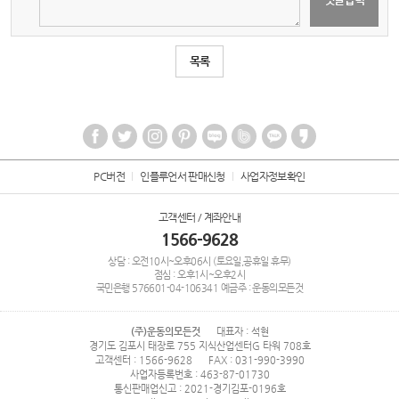
목록
PC버전
인플루언서 판매신청
사업자정보확인
고객센터 / 계좌안내
1566-9628
상담 : 오전10시~오후06시 (토요일,공휴일 휴무)
점심 : 오후1시~오후2시
국민은행
576601-04-106341
예금주 : 운동의모든것
(주)운동의모든것
대표자 : 석현
경기도 김포시 태장로 755 지식산업센터G 타워 708호
고객센터 : 1566-9628
FAX : 031-990-3990
사업자등록번호 : 463-87-01730
통신판매업신고 : 2021-경기김포-0196호