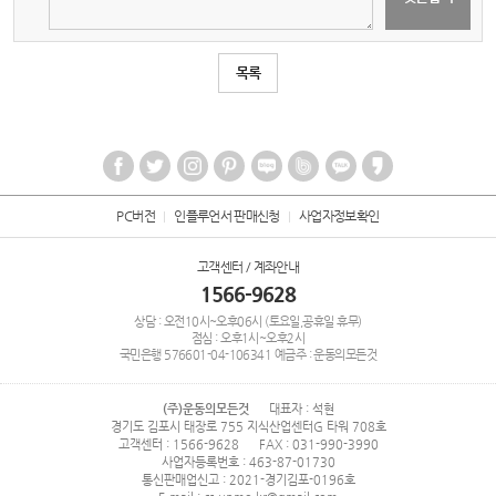
목록
PC버전
인플루언서 판매신청
사업자정보확인
고객센터 / 계좌안내
1566-9628
상담 : 오전10시~오후06시 (토요일,공휴일 휴무)
점심 : 오후1시~오후2시
국민은행
576601-04-106341
예금주 : 운동의모든것
(주)운동의모든것
대표자 : 석현
경기도 김포시 태장로 755 지식산업센터G 타워 708호
고객센터 : 1566-9628
FAX : 031-990-3990
사업자등록번호 : 463-87-01730
통신판매업신고 : 2021-경기김포-0196호