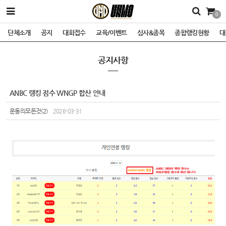
0
단체소개
공지
대회접수
교육/이벤트
심사&종목
종합랭킹현황
대
공지사항
ANBC 랭킹 점수 WNGP 합산 안내
운동의모든것(2)
2026-03-31