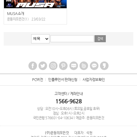
MUSA소개
운동의모든것(1)
23/03/22
PC버전
인플루언서 판매신청
사업자정보확인
고객센터 / 계좌안내
1566-9628
상담 : 오전10시~오후06시 (토요일,공휴일 휴무)
점심 : 오후1시~오후2시
국민은행
576601-04-106341
예금주 : 운동의모든것
(주)운동의모든것
대표자 : 석현