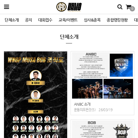
0
단체소개
공지
대회접수
교육/이벤트
심사&종목
종합랭킹현황
대
단체소개
ANBC 소개
운동의모든것(5)
26/03/19