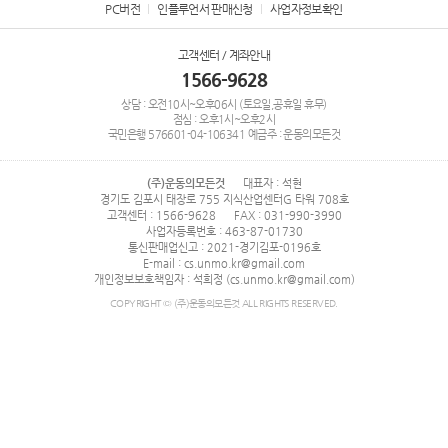
PC버전
인플루언서 판매신청
사업자정보확인
고객센터 / 계좌안내
1566-9628
상담 : 오전10시~오후06시 (토요일,공휴일 휴무)
점심 : 오후1시~오후2시
국민은행
576601-04-106341
예금주 : 운동의모든것
(주)운동의모든것
대표자 : 석현
경기도 김포시 태장로 755 지식산업센터G 타워 708호
고객센터 : 1566-9628
FAX : 031-990-3990
사업자등록번호 : 463-87-01730
통신판매업신고 : 2021-경기김포-0196호
E-mail : cs.unmo.kr@gmail.com
개인정보보호책임자 : 석희정 (cs.unmo.kr@gmail.com)
COPYRIGHT © (주)운동의모든것 ALL RIGHTS RESERVED.