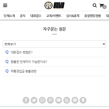
0
단체소개
공지
대회접수
교육/이벤트
심사&종목
종합랭킹현황
대
자주묻는 질문
대회접수 방법은?
환불은 언제까지 가능한가요?
무통장입금 환불관련