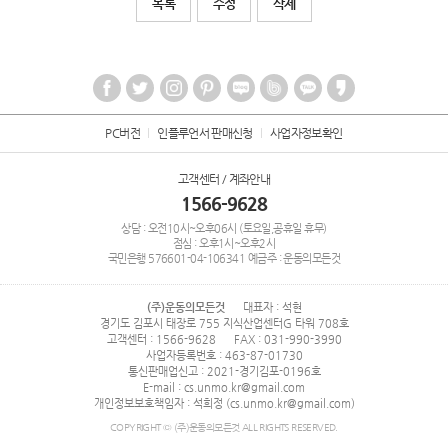
목록
수정
삭제
PC버전
인플루언서 판매신청
사업자정보확인
고객센터 / 계좌안내
1566-9628
상담 : 오전10시~오후06시 (토요일,공휴일 휴무)
점심 : 오후1시~오후2시
국민은행
576601-04-106341
예금주 : 운동의모든것
(주)운동의모든것
대표자 : 석현
경기도 김포시 태장로 755 지식산업센터G 타워 708호
고객센터 : 1566-9628
FAX : 031-990-3990
사업자등록번호 : 463-87-01730
통신판매업신고 : 2021-경기김포-0196호
E-mail : cs.unmo.kr@gmail.com
개인정보보호책임자 : 석희정 (cs.unmo.kr@gmail.com)
COPYRIGHT © (주)운동의모든것 ALL RIGHTS RESERVED.