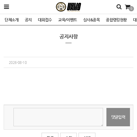
0
단체소개
공지
대회접수
교육/이벤트
심사&종목
종합랭킹현황
대
공지사항
2026-08-10