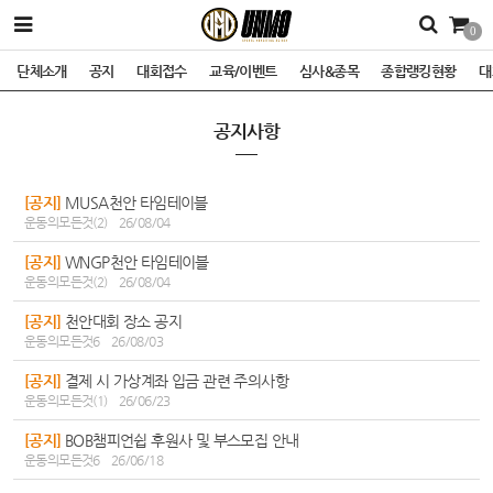
0
단체소개
공지
대회접수
교육/이벤트
심사&종목
종합랭킹현황
대
공지사항
[공지]
MUSA천안 타임테이블
운동의모든것(2)
26/08/04
[공지]
WNGP천안 타임테이블
운동의모든것(2)
26/08/04
[공지]
천안대회 장소 공지
운동의모든것6
26/08/03
[공지]
결제 시 가상계좌 입금 관련 주의사항
운동의모든것(1)
26/06/23
[공지]
BOB챔피언쉽 후원사 및 부스모집 안내
운동의모든것6
26/06/18