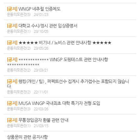
[공지]
WNGP 네추럴 인증제도
운동의모든것(5)
24/01/23
[공지]
대학교 수시/정시 관련 입상증명서
운동의모든것(1)
23/10/05
[공지]
★★★★★ 비기너 / 노비스 관련 안내사항 ★★★★★
운동의모든것(2)
23/05/26
[공지]
************* WNGP 도핑테스트 관련 안내사항
**************
운동의모든것(2)
23/03/21
[공지]
랭킹(개인 / 팀) , 퍼펙트선수 집계시 추가접수는 포함되지 않습니
다.
운동의모든것(2)
22/11/01
[공지]
MUSA WNGP 국내최초 대학 특기자 전형 도입
운동의모든것(3)
22/03/26
[공지]
무통장입금자 환불 관련 안내
운동의모든것(1)
21/03/15
상품문의 관련 공지사항