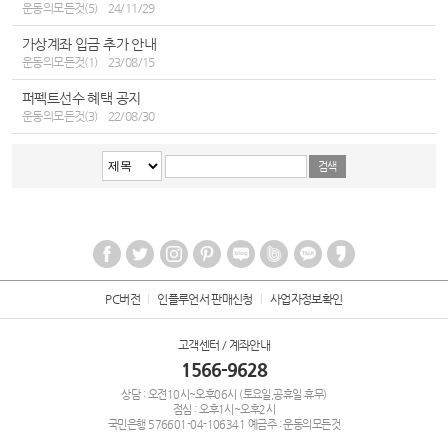
운동의모든것(5)
24/11/29
가상계좌 입금 추가 안내
운동의모든것(1)
23/08/15
퍼펙트선수 혜택 공지
운동의모든것(3)
22/08/30
PC버전
인플루언서 판매신청
사업자정보확인
고객센터 / 계좌안내
1566-9628
상담 : 오전10시~오후06시 (토요일,공휴일 휴무)
점심 : 오후1시~오후2시
국민은행
576601-04-106341
예금주 : 운동의모든것