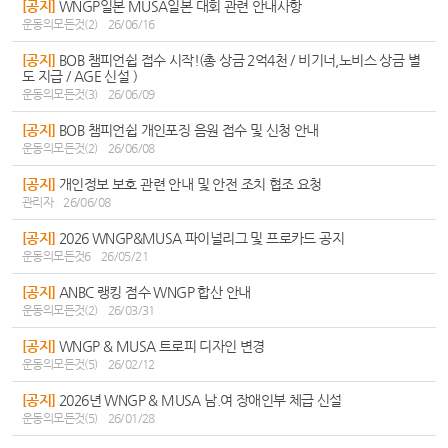
[공지]
WNGP일본 MUSA일본 대회 관련 안내사항
운동의모든것(2)
26/06/16
[공지]
BOB 챔피언쉽 접수 시작!(총 상금 2억4천 / 비기너,노비스 상금 별
도 지급 / AGE 신설 )
운동의모든것(3)
26/06/09
[공지]
BOB 챔피언쉽 개인포징 음원 접수 및 신청 안내
운동의모든것(2)
26/06/08
[공지]
개인정보 보호 관련 안내 및 안전 조치 협조 요청
관리자
26/06/08
[공지]
2026 WNGP&MUSA 파이널리그 및 프로카드 공지
운동의모든것6
26/05/21
[공지]
ANBC 랭킹 점수 WNGP 합산 안내
운동의모든것(2)
26/03/31
[공지]
WNGP & MUSA 트로피 디자인 변경
운동의모든것(5)
26/02/12
[공지]
2026년 WNGP & MUSA 남.여 장애인부 체급 신설
운동의모든것(5)
26/01/28