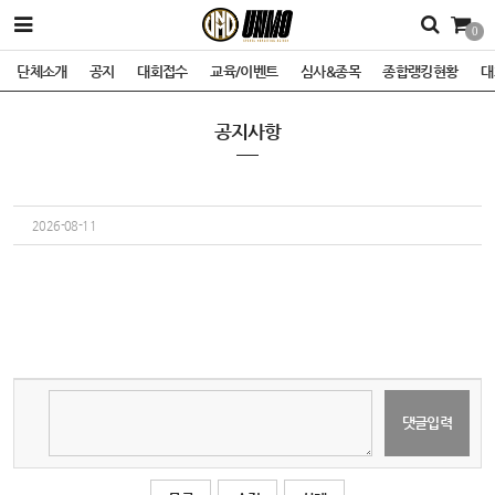
0
단체소개
공지
대회접수
교육/이벤트
심사&종목
종합랭킹현황
대
공지사항
2026-08-11