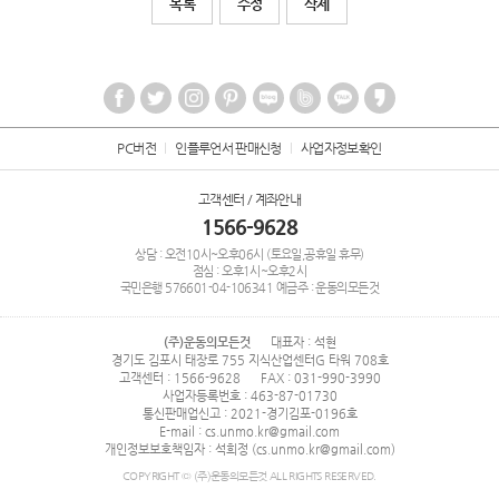
목록
수정
삭제
PC버전
인플루언서 판매신청
사업자정보확인
고객센터 / 계좌안내
1566-9628
상담 : 오전10시~오후06시 (토요일,공휴일 휴무)
점심 : 오후1시~오후2시
국민은행
576601-04-106341
예금주 : 운동의모든것
(주)운동의모든것
대표자 : 석현
경기도 김포시 태장로 755 지식산업센터G 타워 708호
고객센터 : 1566-9628
FAX : 031-990-3990
사업자등록번호 : 463-87-01730
통신판매업신고 : 2021-경기김포-0196호
E-mail : cs.unmo.kr@gmail.com
개인정보보호책임자 : 석희정 (cs.unmo.kr@gmail.com)
COPYRIGHT © (주)운동의모든것 ALL RIGHTS RESERVED.