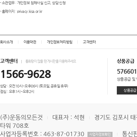
- 소관업무 : 개인정보 침해사실 신고, 상담 신청
- 홈페이지 : privacy.kisa.or.kr
회사소개
이용약관
개인정보처리방침
고객센터
고객센터
상품공급
통화량이 많을 땐 게시판을 이용해주세요
1566-9628
576601
상품공급 및
상담 : 오전10시~오후06시 (토요일,공휴일 휴무)
상품공급
점심 : 오후1시~오후2시
(주)운동의모든것
대표자 : 석현
경기도 김포시 태
타워 708호
사업자등록번호 : 463-87-01730
통신판
사업자정보확인