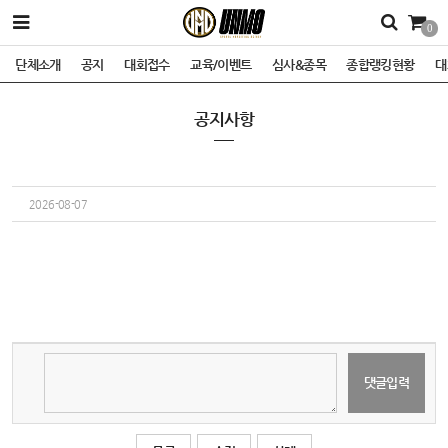
0
단체소개
공지
대회접수
교육/이벤트
심사&종목
종합랭킹현황
대
공지사항
2026-08-07