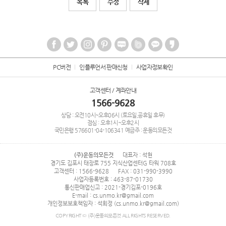
목록
수정
삭제
PC버전
인플루언서 판매신청
사업자정보확인
고객센터 / 계좌안내
1566-9628
상담 : 오전10시~오후06시 (토요일,공휴일 휴무)
점심 : 오후1시~오후2시
국민은행
576601-04-106341
예금주 : 운동의모든것
(주)운동의모든것
대표자 : 석현
경기도 김포시 태장로 755 지식산업센터G 타워 708호
고객센터 : 1566-9628
FAX : 031-990-3990
사업자등록번호 : 463-87-01730
통신판매업신고 : 2021-경기김포-0196호
E-mail : cs.unmo.kr@gmail.com
개인정보보호책임자 : 석희정 (cs.unmo.kr@gmail.com)
COPYRIGHT © (주)운동의모든것 ALL RIGHTS RESERVED.