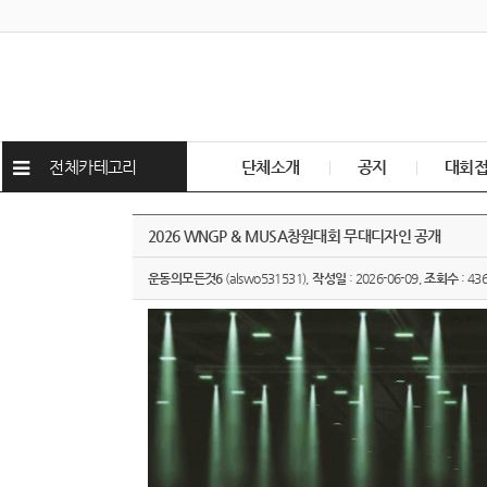
전체카테고리
단체소개
공지
대회
2026 WNGP & MUSA창원대회 무대디자인 공개
운동의모든것6
(alswo531531),
작성일
: 2026-06-09,
조회수
: 43