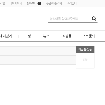
가입
마이페이지
주문/배송조회
고객센터
장바구니
0
대회결과
도핑
뉴스
쇼핑몰
1:1문의
최근 본 상품
없음