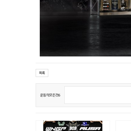
목록
운동의모든것6