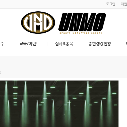
로그인
회원
접수
교육/이벤트
심사&종목
종합랭킹현황
6