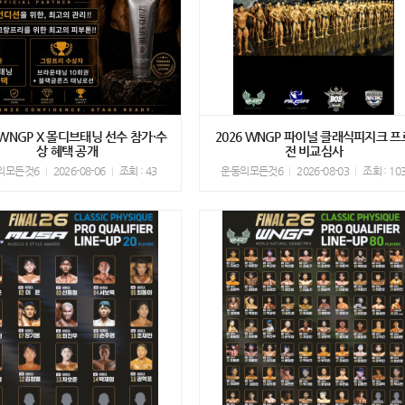
 WNGP X 몰디브태닝 선수 참가·수
2026 WNGP 파이널 클래식피지크 프
상 혜택 공개
전 비교심사
의모든것6
2026-08-06
조회 : 43
운동의모든것6
2026-08-03
조회 : 10