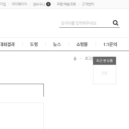
가입
마이페이지
주문/배송조회
고객센터
장바구니
0
대회결과
도핑
뉴스
쇼핑몰
1:1문의
홈
로그인
최근 본 상품
없음